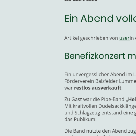
Ein Abend vol
Artikel geschrieben von
user
in
Benefizkonzert mi
Ein unvergesslicher Abend im
Förderverein Balzfelder Lummer
war
restlos ausverkauft
.
Zu Gast war die Pipe-Band
„Hei
Mit kraftvollen Dudelsackkläng
und Schlagzeug entstand eine g
das Publikum.
Die Band nutzte den Abend zug