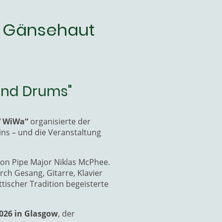
d Gänsehaut
 and Drums"
‘ WiWa“
organisierte der
ns – und die Veranstaltung
 von Pipe Major Niklas McPhee.
ch Gesang, Gitarre, Klavier
ischer Tradition begeisterte
026 in Glasgow
, der