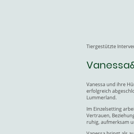
Tiergestützte Interve
Vanessa&
Vanessa und ihre Hü
erfolgreich abgeschl
Lummerland.
Im Einzelsetting arb
Vertrauen, Beziehun
ruhig, aufmerksam u
Vanessa bringt als a