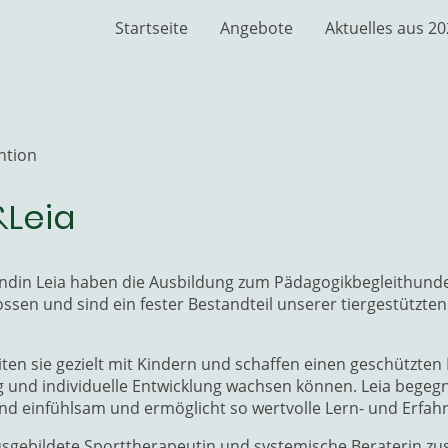
Startseite
Angebote
Aktuelles aus 2
ntion
Leia
ndin Leia haben die Ausbildung zum Pädagogikbegleithun
ossen und sind ein fester Bestandteil unserer tiergestützten
eiten sie gezielt mit Kindern und schaffen einen geschützte
g und individuelle Entwicklung wachsen können. Leia begeg
nd einfühlsam und ermöglicht so wertvolle Lern- und Erf
usgebildete Sporttherapeutin und systemische Beraterin zus