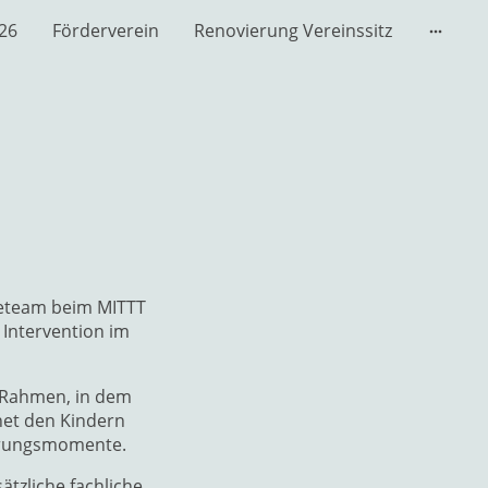
026
Förderverein
Renovierung Vereinssitz
deteam beim MITTT
 Intervention im
n Rahmen, in dem
net den Kindern
ahrungsmomente.
ätzliche fachliche