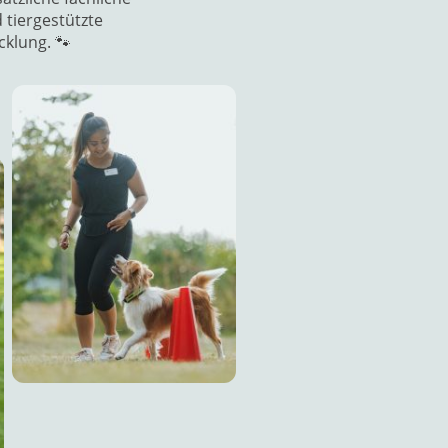
tiergestützte
cklung. 🐾