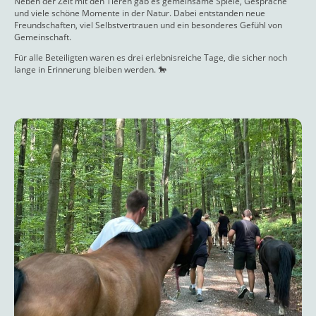
Neben der Zeit mit den Tieren gab es gemeinsame Spiele, Gespräche
und viele schöne Momente in der Natur. Dabei entstanden neue
Freundschaften, viel Selbstvertrauen und ein besonderes Gefühl von
Gemeinschaft.
Für alle Beteiligten waren es drei erlebnisreiche Tage, die sicher noch
lange in Erinnerung bleiben werden. 🐎